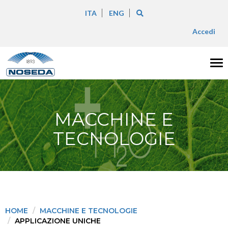
ITA
ENG
Accedi
Tog
nav
MACCHINE E
TECNOLOGIE
HOME
MACCHINE E TECNOLOGIE
APPLICAZIONE UNICHE